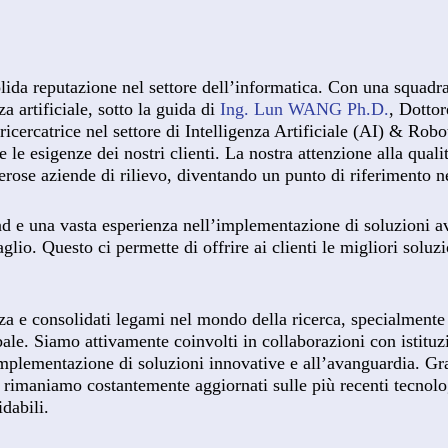
olida reputazione nel settore dell’informatica. Con una squadra
a artificiale, sotto la guida di
Ing. Lun WANG Ph.D.
, Dottor
icercatrice nel settore di Intelligenza Artificiale (AI) & Robo
le esigenze dei nostri clienti. La nostra attenzione alla qualità
ose aziende di rilievo, diventando un punto di riferimento ne
e una vasta esperienza nell’implementazione di soluzioni ava
glio. Questo ci permette di offrire ai clienti le migliori soluzi
a e consolidati legami nel mondo della ricerca, specialmente ne
bale. Siamo attivamente coinvolti in collaborazioni con istitu
plementazione di soluzioni innovative e all’avanguardia. Graz
i, rimaniamo costantemente aggiornati sulle più recenti tecnolo
idabili.