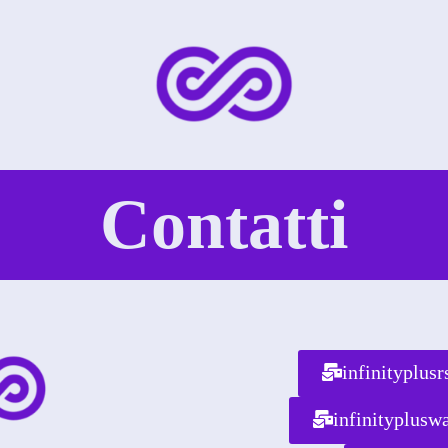
Contatti
infinityplus
infinityplus