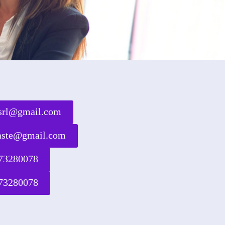
rsrl@gmail.com
waste@gmail.com
73280078
73280078