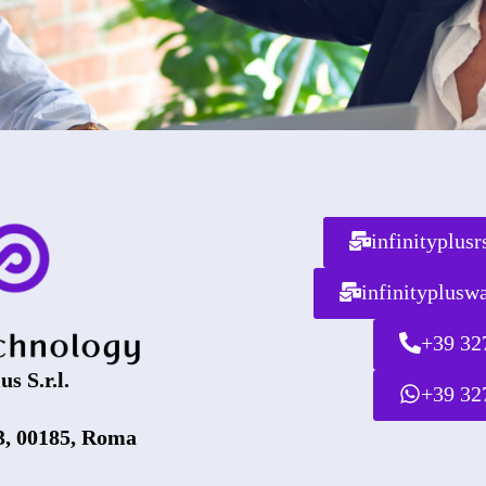
infinityplus
infinityplus
+39 32
us S.r.l.
+39 32
3, 00185, Roma