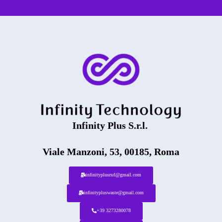
Infinity Plus S.r.l.
Viale Manzoni, 53, 00185, Roma
infinityplusrsrl@gmail.com
infinitypluswaste@gmail.com
+39 3273280078